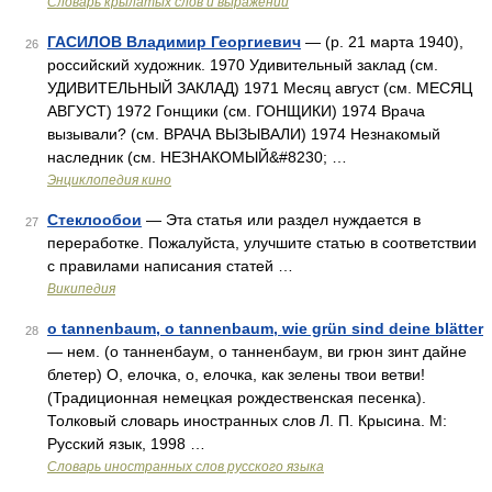
Словарь крылатых слов и выражений
ГАСИЛОВ Владимир Георгиевич
— (р. 21 марта 1940),
26
российский художник. 1970 Удивительный заклад (см.
УДИВИТЕЛЬНЫЙ ЗАКЛАД) 1971 Месяц август (см. МЕСЯЦ
АВГУСТ) 1972 Гонщики (см. ГОНЩИКИ) 1974 Врача
вызывали? (см. ВРАЧА ВЫЗЫВАЛИ) 1974 Незнакомый
наследник (см. НЕЗНАКОМЫЙ&#8230; …
Энциклопедия кино
Стеклообои
— Эта статья или раздел нуждается в
27
переработке. Пожалуйста, улучшите статью в соответствии
с правилами написания статей …
Википедия
o tannenbaum, o tannenbaum, wie grün sind deine blätter
28
— нем. (о танненбаум, о танненбаум, ви грюн зинт дайне
блетер) О, елочка, о, елочка, как зелены твои ветви!
(Традиционная немецкая рождественская песенка).
Толковый словарь иностранных слов Л. П. Крысина. М:
Русский язык, 1998 …
Словарь иностранных слов русского языка