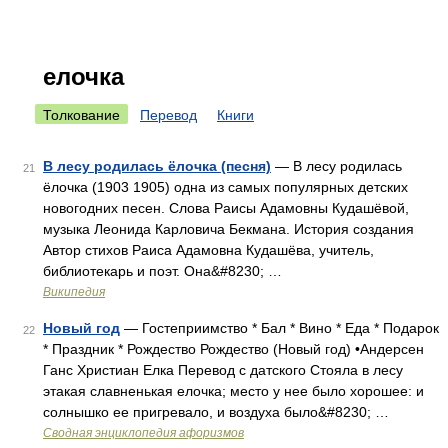
елочка
Толкование
Перевод
Книги
В лесу родилась ёлочка (песня)
— В лесу родилась
21
ёлочка (1903 1905) одна из самых популярных детских
новогодних песен. Слова Раисы Адамовны Кудашёвой,
музыка Леонида Карловича Бекмана. История создания
Aвтор стихов Раиса Адамовна Кудашёва, учитель,
библиотекарь и поэт. Она&#8230; …
Википедия
Новый год
— Гостеприимство * Бал * Вино * Еда * Подарок
22
* Праздник * Рождество Рождество (Новый год) •Андерсен
Ганс Христиан Елка Перевод с датского Стояла в лесу
этакая славненькая елочка; место у нее было хорошее: и
солнышко ее пригревало, и воздуха было&#8230; …
Сводная энциклопедия афоризмов