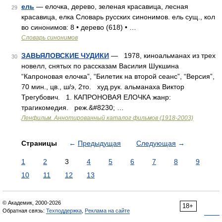
ель
— елочка, дерево, зеленая красавица, лесная
29
красавица, елка Словарь русских синонимов. ель сущ., кол
во синонимов: 8 • дерево (618) • …
Словарь синонимов
ЗАВЬЯЛОВСКИЕ ЧУДИКИ
— 1978, киноальманах из трех
30
новелл, снятых по рассказам Василия Шукшина
“Капроновая елочка”, “Билетик на второй сеанс”, “Версия”,
70 мин., цв., ш/э, 2то. худ.рук. альманаха Виктор
Трегубович. 1. КАПРОНОВАЯ ЕЛОЧКА жанр:
трагикомедия. реж.&#8230; …
Ленфильм. Аннотированный каталог фильмов (1918-2003)
Страницы
←
Предыдущая
Следующая
→
1
2
3
4
5
6
7
8
9
10
11
12
13
© Академик, 2000-2026
18+
Обратная связь:
Техподдержка
,
Реклама на сайте