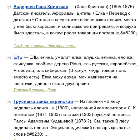
Андерсен Ганс Христиан
— (Ханс Кристиан) (1805 1875)
23
Датский писатель. Афоризмы, цитаты • Елка • Перевод с
датского • Стояла в лесу этакая славненькая елочка; место
у нее было хорошее: и солнышко ее пригревало, и воздуха
было вдосталь, а вокруг росли товарищи постарше,&#8230;
…
Сводная энциклопедия афоризмов
ЕЛЬ
— ЕЛЬ, елина, умалит. ёлка, елушка, елинка, елочка,
24
елинушка. хвойное дерево Pinus, ель русская, европейская;
P. obovata, ель сибирская. (В калуж. ·и·др. говорят ель
вместо есть). Елка моху архан. мох навивается на
шесточки, длиною около двух аршин …
Толковый словарь Даля
Трусишка зайка серенький
— Из песенки «В лесу
25
родилась елочка...» (1906), написанной композитором Л. К.
Бекманом (1871 1933) на стихи (1903) русской поэтессы
Раисы Адамовны Кудашевой (1878 ?). См. также В лесу
родилась елочка. Энциклопедический словарь крылатых
слов и&#8230; …